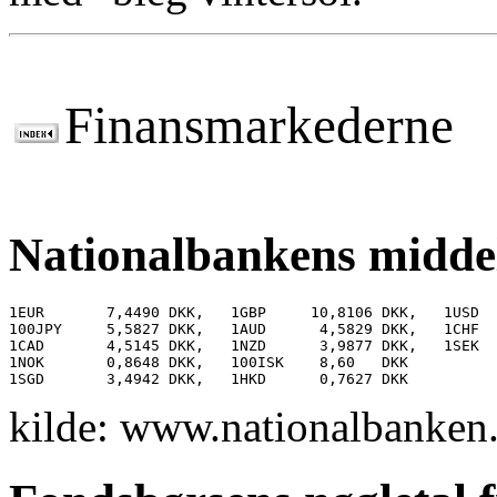
Finansmarkederne
Nationalbankens midde
1EUR       7,4490 DKK,   1GBP     10,8106 DKK,   1USD  
100JPY     5,5827 DKK,   1AUD      4,5829 DKK,   1CHF  
1CAD       4,5145 DKK,   1NZD      3,9877 DKK,   1SEK  
1NOK       0,8648 DKK,   100ISK    8,60   DKK  

kilde: www.nationalbanken