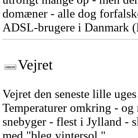
domæner - alle dog forfalske
ADSL-brugere i Danmark (
Vejret
Vejret den seneste lille uges
Temperaturer omkring - og m
snebyger - flest i Jylland - 
med "bleg vintersol."